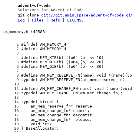
advent-of-code
Solutions for Advent of Code.
git clone
git://git.amin.space/advent-of-code.gi
Log
|
Files
|
Refs
|
LICENSE
am_memory.h (4958B)
      1
      2
      3
      4
      5
      6
      7
      8
      9
     10
     11
     12
     13
     14
     15
     16
     17
     18
     19
     20